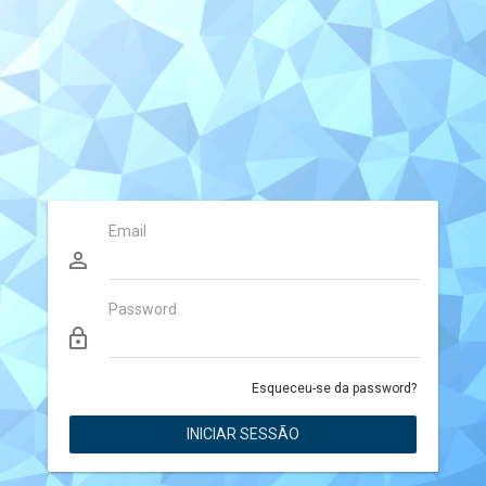
Email
perm_identity
Password
lock_outline
Esqueceu-se da password?
INICIAR SESSÃO